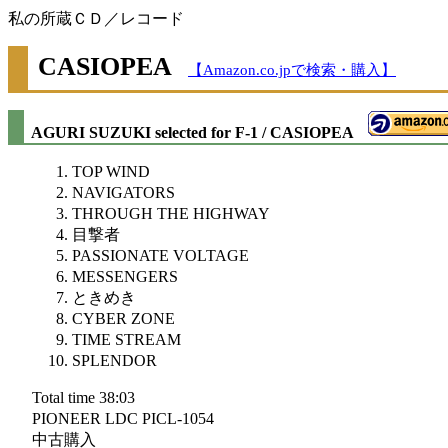
私の所蔵ＣＤ／レコード
CASIOPEA
【Amazon.co.jpで検索・購入】
AGURI SUZUKI selected for F-1 / CASIOPEA
TOP WIND
NAVIGATORS
THROUGH THE HIGHWAY
目撃者
PASSIONATE VOLTAGE
MESSENGERS
ときめき
CYBER ZONE
TIME STREAM
SPLENDOR
Total time 38:03
PIONEER LDC PICL-1054
中古購入