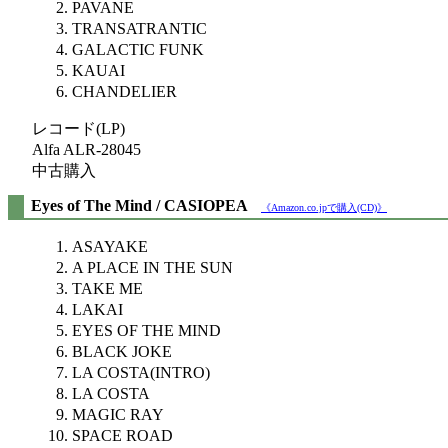
PAVANE
TRANSATRANTIC
GALACTIC FUNK
KAUAI
CHANDELIER
レコード(LP)
Alfa ALR-28045
中古購入
Eyes of The Mind / CASIOPEA
《Amazon.co.jpで購入(CD)》
ASAYAKE
A PLACE IN THE SUN
TAKE ME
LAKAI
EYES OF THE MIND
BLACK JOKE
LA COSTA(INTRO)
LA COSTA
MAGIC RAY
SPACE ROAD