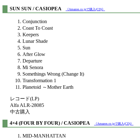
SUN SUN / CASIOPEA
《Amazon.co.jpで購入(CD)》
Conjunction
Coast To Coast
Keepers
Lunar Shade
Sun
After Glow
Departure
Mi Senora
Somethings Wrong (Change It)
Transformation 1
Planetoid ～Mother Earth
レコード(LP)
Alfa ALR-28085
中古購入
4×4 (FOUR BY FOUR) / CASIOPEA
《Amazon.co.jpで購入(CD)》
MID-MANHATTAN