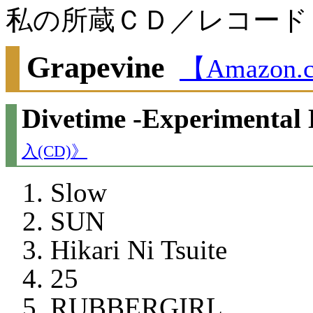
私の所蔵ＣＤ／レコード
Grapevine
【Amazon
Divetime -Experimental 
入(CD)》
Slow
SUN
Hikari Ni Tsuite
25
RUBBERGIRL