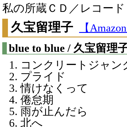
私の所蔵ＣＤ／レコード
久宝留理子
【Amazo
blue to blue / 久宝留理
コンクリートジャン
プライド
情けなくって
倦怠期
雨が止んだら
北へ