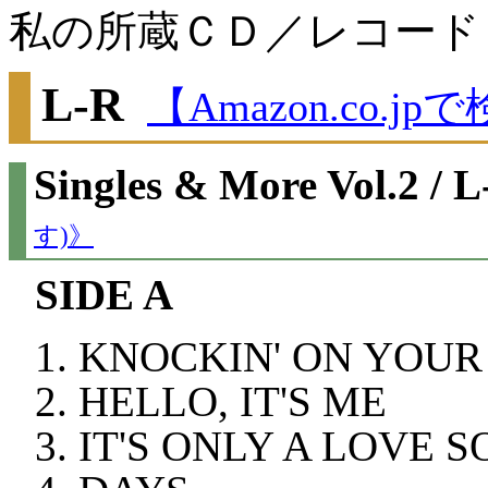
私の所蔵ＣＤ／レコード
L-R
【Amazon.co.j
Singles & More Vol.2 / 
す)》
SIDE A
KNOCKIN' ON YOUR
HELLO, IT'S ME
IT'S ONLY A LOVE 