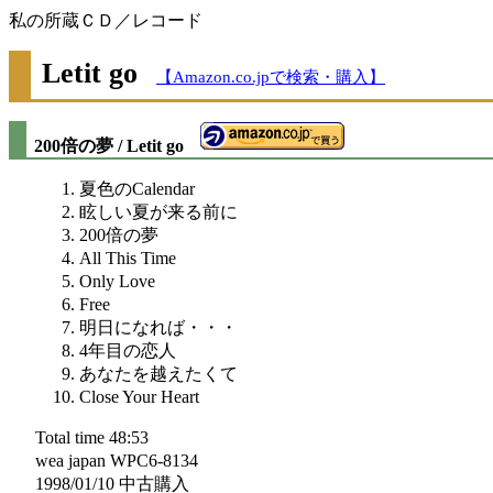
私の所蔵ＣＤ／レコード
Letit go
【Amazon.co.jpで検索・購入】
200倍の夢 / Letit go
夏色のCalendar
眩しい夏が来る前に
200倍の夢
All This Time
Only Love
Free
明日になれば・・・
4年目の恋人
あなたを越えたくて
Close Your Heart
Total time 48:53
wea japan WPC6-8134
1998/01/10 中古購入