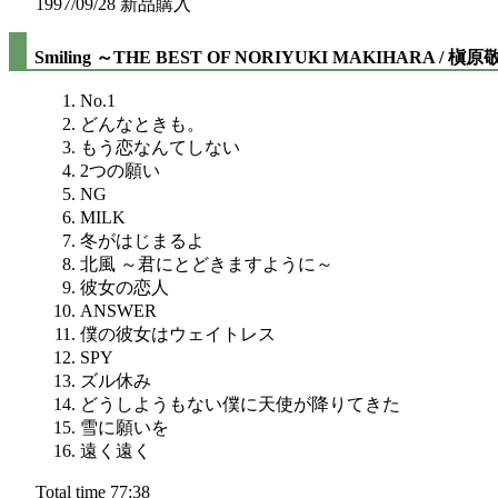
1997/09/28 新品購入
Smiling ～THE BEST OF NORIYUKI MAKIHARA / 槇
No.1
どんなときも。
もう恋なんてしない
2つの願い
NG
MILK
冬がはじまるよ
北風 ～君にとどきますように～
彼女の恋人
ANSWER
僕の彼女はウェイトレス
SPY
ズル休み
どうしようもない僕に天使が降りてきた
雪に願いを
遠く遠く
Total time 77:38