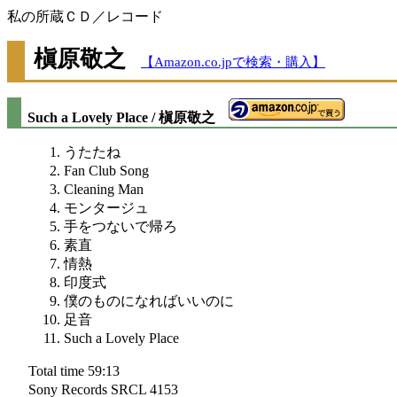
私の所蔵ＣＤ／レコード
槇原敬之
【Amazon.co.jpで検索・購入】
Such a Lovely Place / 槇原敬之
うたたね
Fan Club Song
Cleaning Man
モンタージュ
手をつないで帰ろ
素直
情熱
印度式
僕のものになればいいのに
足音
Such a Lovely Place
Total time 59:13
Sony Records SRCL 4153