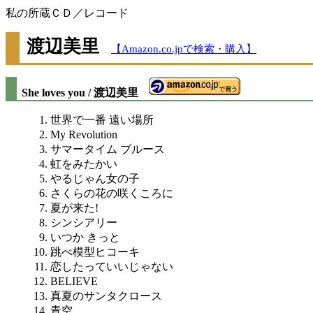
私の所蔵ＣＤ／レコード
渡辺美里
【Amazon.co.jpで検索・購入】
She loves you / 渡辺美里
世界で一番 遠い場所
My Revolution
サマータイム ブルース
虹をみたかい
やるじゃん女の子
さくらの花の咲くころに
夏が来た!
シンシアリー
いつか きっと
跳べ模型ヒコーキ
恋したっていいじゃない
BELIEVE
真夏のサンタクロース
青空