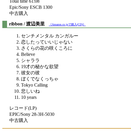
Total time 61:08
Epic/Sony ESCB 1300
中古購入
ribbon / 渡辺美里
《Amazon.co.jpで購入(CD)》
センチメンタル カンガルー
恋したっていいじゃない
さくらの花の咲くころに
Believe
シャララ
19才の秘かな欲望
彼女の彼
ぼくでなくっちゃ
Tokyo Calling
悲しいね
10 years
レコード(LP)
EPIC/Sony 28-3H-5030
中古購入