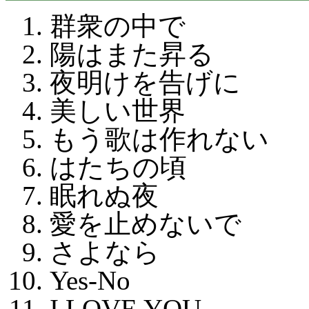
群衆の中で
陽はまた昇る
夜明けを告げに
美しい世界
もう歌は作れない
はたちの頃
眠れぬ夜
愛を止めないで
さよなら
Yes-No
I LOVE YOU