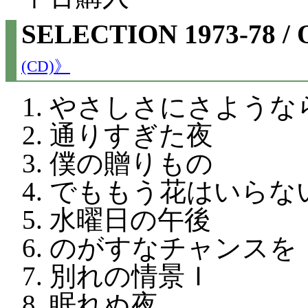
SELECTION 1973-78 
(CD)》
やさしさにさような
通りすぎた夜
僕の贈りもの
でももう花はいらな
水曜日の午後
のがすなチャンスを
別れの情景Ｉ
眠れぬ夜