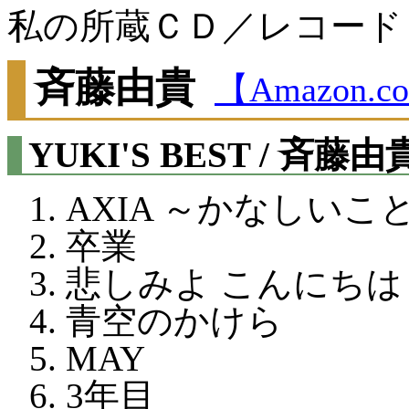
私の所蔵ＣＤ／レコード
斉藤由貴
【Amazon.
YUKI'S BEST / 斉藤由
AXIA ～かなしいこ
卒業
悲しみよ こんにちは
青空のかけら
MAY
3年目