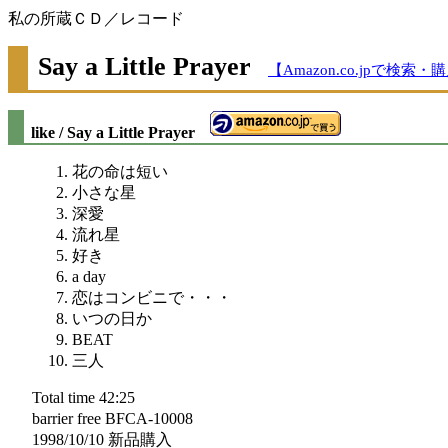
私の所蔵ＣＤ／レコード
Say a Little Prayer
【Amazon.co.jpで検索・
like / Say a Little Prayer
花の命は短い
小さな星
深愛
流れ星
好き
a day
恋はコンビニで・・・
いつの日か
BEAT
三人
Total time 42:25
barrier free BFCA-10008
1998/10/10 新品購入