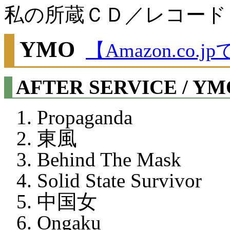
私の所蔵ＣＤ／レコード
YMO
【Amazon.co
AFTER SERVICE / Y
Propaganda
東風
Behind The Mask
Solid State Survivor
中国女
Ongaku