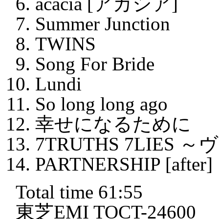
acacia [アカシア]
Summer Junction
TWINS
Song For Bride
Lundi
So long long ago
幸せになるために
7TRUTHS 7LIE
PARTNERSHIP [after]
Total time 61:55
東芝EMI TOCT-24600