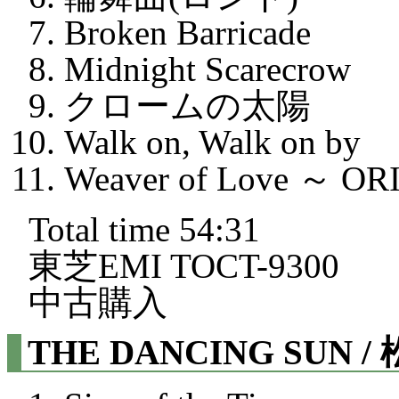
Broken Barricade
Midnight Scarecrow
クロームの太陽
Walk on, Walk on by
Weaver of Love ～ O
Total time 54:31
東芝EMI TOCT-9300
中古購入
THE DANCING SUN