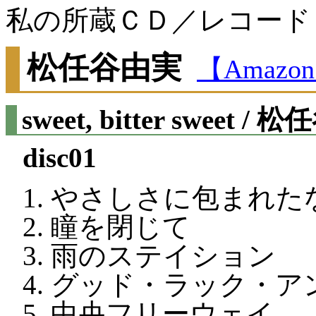
私の所蔵ＣＤ／レコード
松任谷由実
【Amazo
sweet, bitter sweet 
disc01
やさしさに包まれた
瞳を閉じて
雨のステイション
グッド・ラック・ア
中央フリーウェイ