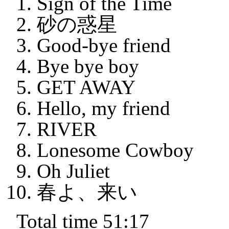
Sign of the Time
砂の惑星
Good-bye friend
Bye bye boy
GET AWAY
Hello, my friend
RIVER
Lonesome Cowboy
Oh Juliet
春よ、来い
Total time 51:17