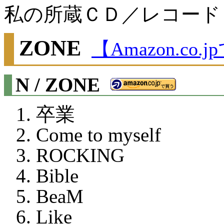
私の所蔵ＣＤ／レコード
ZONE
【Amazon.co
N / ZONE
卒業
Come to myself
ROCKING
Bible
BeaM
Like