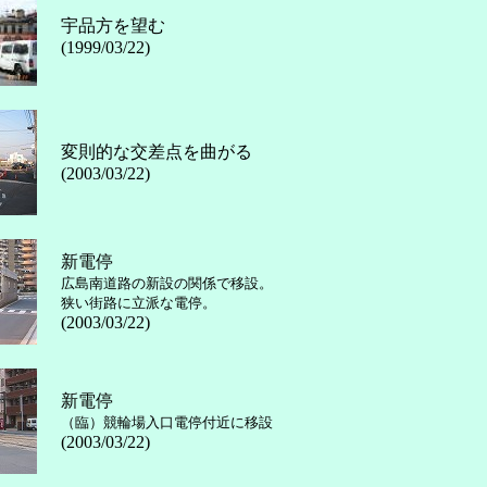
宇品方を望む
(1999/03/22)
変則的な交差点を曲がる
(2003/03/22)
新電停
広島南道路の新設の関係で移設。
狭い街路に立派な電停。
(2003/03/22)
新電停
（臨）競輪場入口電停付近に移設
(2003/03/22)