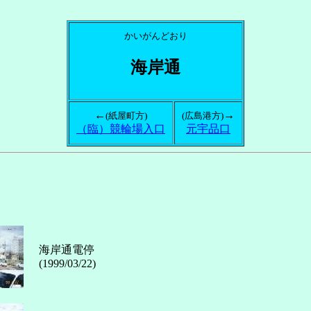
かいがんどおり
海岸通
←
→
(紙屋町方)
(広島港方)
（臨）競輪場入口
元宇品口
海岸通電停
(1999/03/22)