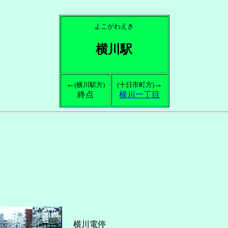
よこがわえき
横川駅
←
→
(横川駅方)
(十日市町方)
終点
横川一丁目
横川電停