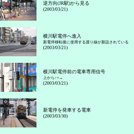
逆方向(JR駅)から見る
(2003/03/21)
横川駅電停へ進入
新電停移転後に使用する渡り線が新設されている
(2003/03/21)
横川駅電停前の電車専用信号
上から↑×→
(2003/03/21)
新電停を発車する電車
(2003/03/30)